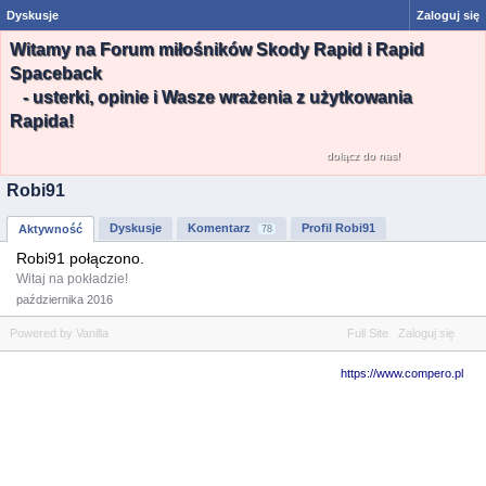
Dyskusje
Zaloguj się
Witamy na Forum miłośników Skody Rapid i Rapid
Spaceback
- usterki, opinie i Wasze wrażenia z użytkowania
Rapida!
dołącz do nas!
Robi91
Dyskusje
Komentarz
Profil Robi91
Aktywność
78
Robi91 połączono.
Witaj na pokładzie!
października 2016
Powered by Vanilla
Full Site
Zaloguj się
https://www.compero.pl