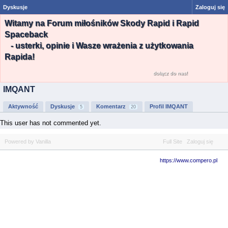
Dyskusje
Zaloguj się
Witamy na Forum miłośników Skody Rapid i Rapid
Spaceback
- usterki, opinie i Wasze wrażenia z użytkowania
Rapida!
dołącz do nas!
IMQANT
Aktywność
Dyskusje
Komentarz
Profil IMQANT
5
20
This user has not commented yet.
Powered by Vanilla
Full Site
Zaloguj się
https://www.compero.pl