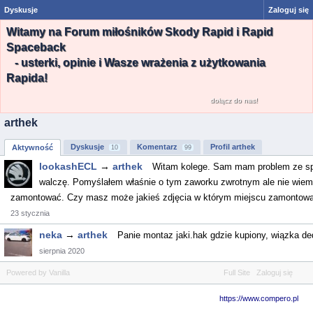
Dyskusje
Zaloguj się
Witamy na Forum miłośników Skody Rapid i Rapid
Spaceback
- usterki, opinie i Wasze wrażenia z użytkowania
Rapida!
dołącz do nas!
arthek
Dyskusje
Komentarz
Profil arthek
Aktywność
10
99
lookashECL
→
arthek
Witam kolege. Sam mam problem ze spr
walczę. Pomyślałem właśnie o tym zaworku zwrotnym ale nie wiem 
zamontować. Czy masz może jakieś zdjęcia w którym miejscu zamontowa
23 stycznia
neka
→
arthek
Panie montaz jaki.hak gdzie kupiony, wiązka d
sierpnia 2020
Powered by Vanilla
Full Site
Zaloguj się
https://www.compero.pl