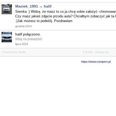
Maciek_1991
→
halif
Siemka :) Widzę, że masz to co ja chcę sobie założyć- chromowan
Czy masz jakieś zdjęcie przodu auta? Chciałbym zobaczyć jak ta l
:)Jak możesz to podeślij. Pozdrawiam
grudnia 2014
halif połączono.
Witaj na pokładzie!
lipca 2014
Powered by Vanilla
Full Site
Zaloguj się
https://www.compero.pl