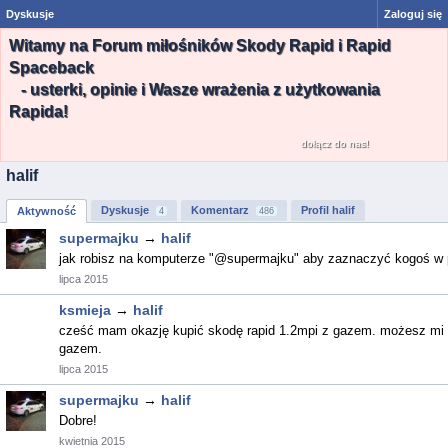
Dyskusje
Zaloguj się
Witamy na Forum miłośników Skody Rapid i Rapid
Spaceback
- usterki, opinie i Wasze wrażenia z użytkowania
Rapida!
dołącz do nas!
halif
Dyskusje
Komentarz
Profil halif
Aktywność
4
486
supermajku
→
halif
jak robisz na komputerze "@supermajku" aby zaznaczyć kogoś w 
lipca 2015
ksmieja
→
halif
cześć mam okazję kupić skodę rapid 1.2mpi z gazem. możesz mi nap
gazem.
lipca 2015
supermajku
→
halif
Dobre!
kwietnia 2015