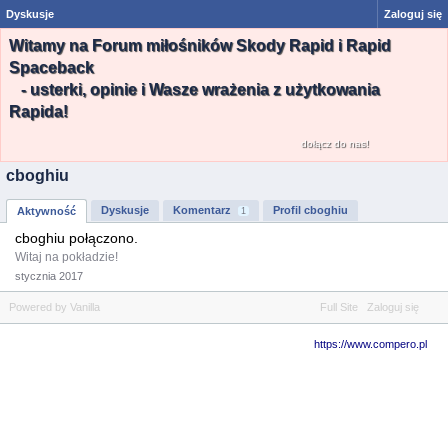
Dyskusje
Zaloguj się
Witamy na Forum miłośników Skody Rapid i Rapid
Spaceback
- usterki, opinie i Wasze wrażenia z użytkowania
Rapida!
dołącz do nas!
cboghiu
Dyskusje
Komentarz
Profil cboghiu
Aktywność
1
cboghiu połączono.
Witaj na pokładzie!
stycznia 2017
Powered by Vanilla
Full Site
Zaloguj się
https://www.compero.pl