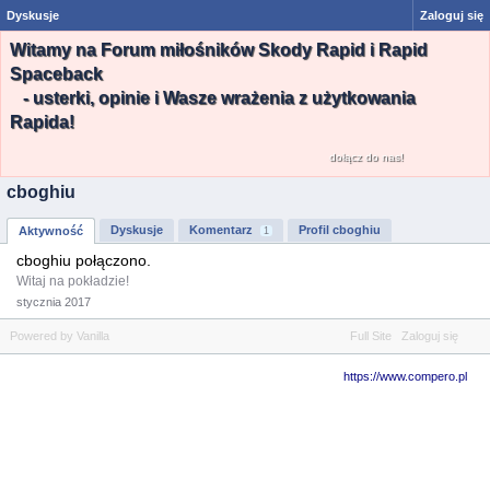
Dyskusje
Zaloguj się
Witamy na Forum miłośników Skody Rapid i Rapid
Spaceback
- usterki, opinie i Wasze wrażenia z użytkowania
Rapida!
dołącz do nas!
cboghiu
Dyskusje
Komentarz
Profil cboghiu
Aktywność
1
cboghiu połączono.
Witaj na pokładzie!
stycznia 2017
Powered by Vanilla
Full Site
Zaloguj się
https://www.compero.pl