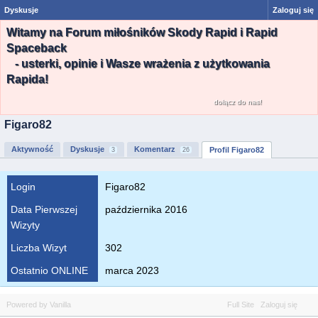
Dyskusje
Zaloguj się
Witamy na Forum miłośników Skody Rapid i Rapid
Spaceback
- usterki, opinie i Wasze wrażenia z użytkowania
Rapida!
dołącz do nas!
Figaro82
Aktywność
Dyskusje
Komentarz
Profil Figaro82
3
26
Login
Figaro82
Data Pierwszej
października 2016
Wizyty
Liczba Wizyt
302
Ostatnio ONLINE
marca 2023
Powered by Vanilla
Full Site
Zaloguj się