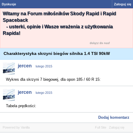
Dyskusje
Zaloguj się
Witamy na Forum miłośników Skody Rapid i Rapid
Spaceback
- usterki, opinie i Wasze wrażenia z użytkowania
Rapida!
dołącz do nas!
Charakterystyka skrzyni biegów silnika 1.4 TSI 90kW
jercen
lutego 2015
Wykres dla skrzyni 7 biegowej, dla opon 185 / 60 R 15:
jercen
lutego 2015
Tabela prędkości:
Dodaj komentarz
Powered by Vanilla
Full Site
Zaloguj się