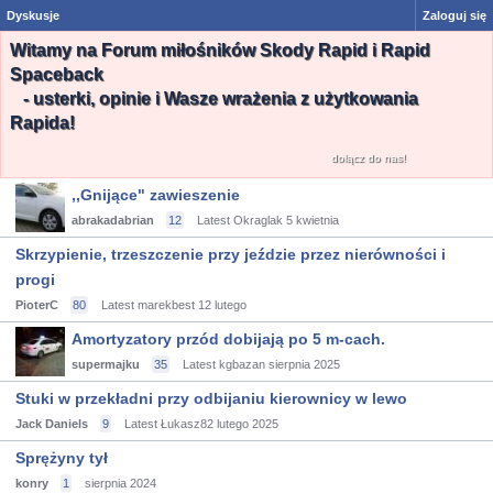
Dyskusje
Zaloguj się
Witamy na Forum miłośników Skody Rapid i Rapid
Spaceback
- usterki, opinie i Wasze wrażenia z użytkowania
Rapida!
dołącz do nas!
,,Gnijące" zawieszenie
abrakadabrian
12
Latest Okraglak
5 kwietnia
Skrzypienie, trzeszczenie przy jeździe przez nierówności i
progi
PioterC
80
Latest marekbest
12 lutego
Amortyzatory przód dobijają po 5 m-cach.
supermajku
35
Latest kgbazan
sierpnia 2025
Stuki w przekładni przy odbijaniu kierownicy w lewo
Jack Daniels
9
Latest Łukasz82
lutego 2025
Sprężyny tył
konry
1
sierpnia 2024