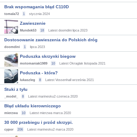
Brak wspomagania błąd C110D
tomala72
1
stycznia 2024
Zawieszenie
Mundek53
18
Latest doomdini
lipca 2023
Dostosowanie zawieszenia do Polskich dróg
doomdini
1
lipca 2023
Poduszka skrzynki biegow
motomaniak1989
10
Latest Okraglak
listopada 2021
Poduszka - która?
lukaszleg
8
Latest Vossenhall
września 2021
Stuki z tyłu
_model_
8
Latest marinesku2
czerwca 2020
Błąd układu kierowniczego
mierzwa
10
Latest mierzwa
marca 2020
30 000 przebiegu i przód skrzypi.
cypor
206
Latest marinesku2
marca 2020