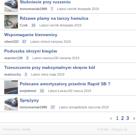
Stukniecie przy ruszeniu
motomaniak1989
7
Latest ciernik
listopada 2019
Rdzawe plamy na tarczy hamulca
Czek
16
Latest ciernik
listopada 2019
Wspomaganie kierownicy
silent333
57
Latest chrisol
sierpnia 2019
Poduszka skrzyni biegów
marcinc139
3
Latest mariuszl30
sierpnia 2019
Trzeszczenie przy maksymalnym skręcie kół
matisuchy
3
Latest neka
maja 2019
Polecane amortyzatory przednie Rapid SB ?
wojtekmel
10
Latest Łukasz82
marca 2019
Sprężyny
motomaniak1989
27
Latest artrapidstyle
stycznia 2019
‹
1
2
3
›
Powered by Vanilla
Full Site
Zaloguj się