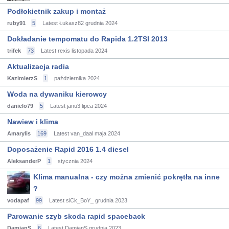
Podłokietnik zakup i montaż
ruby91
5
Latest Łukasz82
grudnia 2024
Dokładanie tempomatu do Rapida 1.2TSI 2013
trifek
73
Latest rexis
listopada 2024
Aktualizacja radia
KazimierzS
1
października 2024
Woda na dywaniku kierowcy
danielo79
5
Latest janu3
lipca 2024
Nawiew i klima
Amarylis
169
Latest van_daal
maja 2024
Doposażenie Rapid 2016 1.4 diesel
AleksanderP
1
stycznia 2024
Klima manualna - czy można zmienić pokrętła na inne
?
vodapaf
99
Latest siCk_BoY_
grudnia 2023
Parowanie szyb skoda rapid spaceback
DamianS
6
Latest DamianS
grudnia 2023