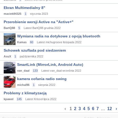
Ekran Multimedialny 8"
maciek84325
1
stycznia 2023
Przerobienie wersji Active na "Active+"
BartQ88
5
Latest BartQ88
grudnia 2022
Wymiana radia na dotykowe z opcją bluetooth
Kamas
60
Latest michugroove
listopada 2022
Schowek szuflada pod siedzeniem
AsuX
1
października 2022
SmartLink (MirrorLink, Android Auto)
van_daal
133
Latest van_daal
września 2022
kamera cofania radio swing
michal96
1
sierpnia 2022
Problemy z klimatyzacją
kpawel
145
Latest Krissol
lipca 2022
‹
1
2
3
4
5
6
7
…
12
›