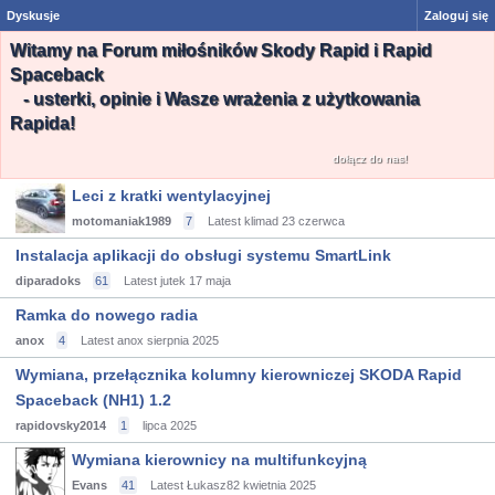
Dyskusje
Zaloguj się
Witamy na Forum miłośników Skody Rapid i Rapid
Spaceback
- usterki, opinie i Wasze wrażenia z użytkowania
Rapida!
dołącz do nas!
Leci z kratki wentylacyjnej
motomaniak1989
7
Latest klimad
23 czerwca
Instalacja aplikacji do obsługi systemu SmartLink
diparadoks
61
Latest jutek
17 maja
Ramka do nowego radia
anox
4
Latest anox
sierpnia 2025
Wymiana, przełącznika kolumny kierowniczej SKODA Rapid
Spaceback (NH1) 1.2
rapidovsky2014
1
lipca 2025
Wymiana kierownicy na multifunkcyjną
Evans
41
Latest Łukasz82
kwietnia 2025