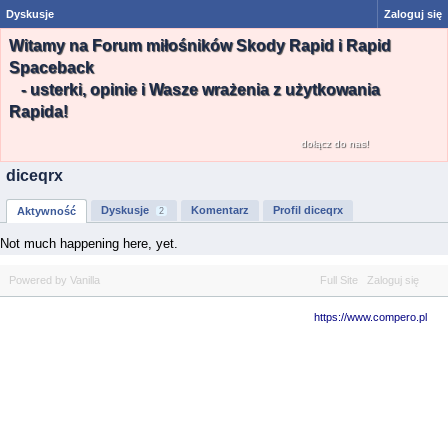
Dyskusje
Zaloguj się
Witamy na Forum miłośników Skody Rapid i Rapid
Spaceback
- usterki, opinie i Wasze wrażenia z użytkowania
Rapida!
dołącz do nas!
diceqrx
Dyskusje
Komentarz
Profil diceqrx
Aktywność
2
Not much happening here, yet.
Powered by Vanilla
Full Site
Zaloguj się
https://www.compero.pl