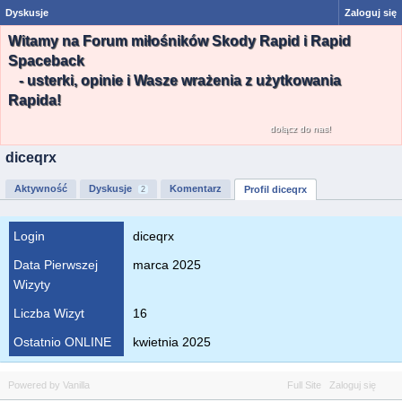
Dyskusje
Zaloguj się
Witamy na Forum miłośników Skody Rapid i Rapid
Spaceback
- usterki, opinie i Wasze wrażenia z użytkowania
Rapida!
dołącz do nas!
diceqrx
Aktywność
Dyskusje
Komentarz
Profil diceqrx
2
Login
diceqrx
Data Pierwszej
marca 2025
Wizyty
Liczba Wizyt
16
Ostatnio ONLINE
kwietnia 2025
Powered by Vanilla
Full Site
Zaloguj się