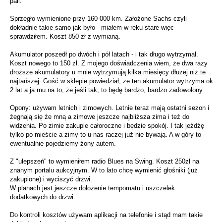
pali.
Sprzęgło wymienione przy 160 000 km. Założone Sachs czyli
dokładnie takie samo jak było - miałem w ręku stare więc
sprawdziłem. Koszt 850 zł z wymianą.
Akumulator poszedł po dwóch i pół latach - i tak długo wytrzymał.
Koszt nowego to 150 zł. Z mojego doświadczenia wiem, że dwa razy
droższe akumulatory u mnie wytrzymują kilka miesięcy dłużej niż te
najtańszej. Gość w sklepie powiedział, że ten akumulator wytrzyma ok
2 lat a ja mu na to, że jeśli tak, to będę bardzo, bardzo zadowolony.
Opony: używam letnich i zimowych. Letnie teraz mają ostatni sezon i
żegnają się że mną a zimowe jeszcze najbliższa zima i też do
widzenia. Po zimie zakupie całoroczne i będzie spokój. I tak jeżdżę
tylko po mieście a zimy to u nas raczej już nie bywają. A w góry to
ewentualnie pojedziemy żony autem.
Z "ulepszeń" to wymieniłem radio Blues na Swing. Koszt 250zł na
znanym portalu aukcyjnym. W to lato chcę wymienić głośniki (już
zakupione) i wyciszyć drzwi.
W planach jest jeszcze dołożenie tempomatu i uszczelek
dodatkowych do drzwi.
Do kontroli kosztów używam aplikacji na telefonie i stąd mam takie