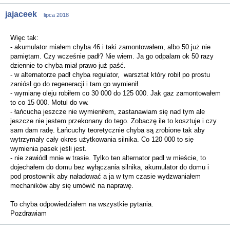
jajaceek
lipca 2018
Więc tak:
- akumulator miałem chyba 46 i taki zamontowałem, albo 50 już nie
pamiętam. Czy wcześnie padł? Nie wiem. Ja go odpalam ok 50 razy
dziennie to chyba miał prawo już paść.
- w alternatorze padł chyba regulator, warsztat który robił po prostu
zaniósł go do regeneracji i tam go wymienił.
- wymianę oleju robiłem co 30 000 do 125 000. Jak gaz zamontowałem
to co 15 000. Motul do vw.
- łańcucha jeszcze nie wymieniłem, zastanawiam się nad tym ale
jeszcze nie jestem przekonany do tego. Zobaczę ile to kosztuje i czy
sam dam radę. Łańcuchy teoretycznie chyba są zrobione tak aby
wytrzymały cały okres użytkowania silnika. Co 120 000 to się
wymienia pasek jeśli jest.
- nie zawiódł mnie w trasie. Tylko ten alternator padł w mieście, to
dojechałem do domu bez wyłączania silnika, akumulator do domu i
pod prostownik aby naładować a ja w tym czasie wydzwaniałem
mechaników aby się umówić na naprawę.
To chyba odpowiedziałem na wszystkie pytania.
Pozdrawiam