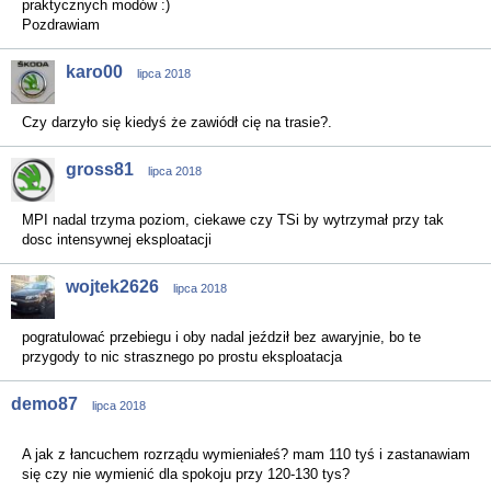
praktycznych modów :)
Pozdrawiam
karo00
lipca 2018
Czy darzyło się kiedyś że zawiódł cię na trasie?.
gross81
lipca 2018
MPI nadal trzyma poziom, ciekawe czy TSi by wytrzymał przy tak
dosc intensywnej eksploatacji
wojtek2626
lipca 2018
pogratulować przebiegu i oby nadal jeździł bez awaryjnie, bo te
przygody to nic strasznego po prostu eksploatacja
demo87
lipca 2018
A jak z łancuchem rozrządu wymieniałeś? mam 110 tyś i zastanawiam
się czy nie wymienić dla spokoju przy 120-130 tys?