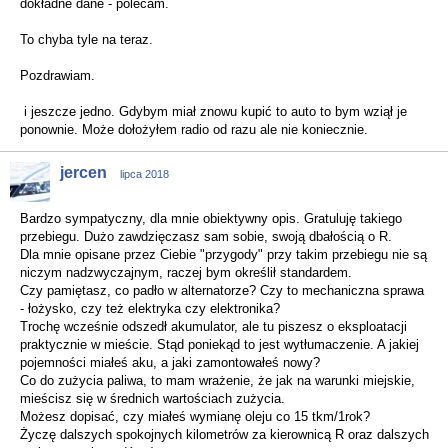
dokładne dane - polecam.
To chyba tyle na teraz.
Pozdrawiam.
i jeszcze jedno. Gdybym miał znowu kupić to auto to bym wziął je
ponownie. Może dołożyłem radio od razu ale nie koniecznie.
jercen
lipca 2018
Bardzo sympatyczny, dla mnie obiektywny opis. Gratuluję takiego
przebiegu. Dużo zawdzięczasz sam sobie, swoją dbałością o R.
Dla mnie opisane przez Ciebie "przygody" przy takim przebiegu nie są
niczym nadzwyczajnym, raczej bym określił standardem.
Czy pamiętasz, co padło w alternatorze? Czy to mechaniczna sprawa
- łożysko, czy też elektryka czy elektronika?
Trochę wcześnie odszedł akumulator, ale tu piszesz o eksploatacji
praktycznie w mieście. Stąd poniekąd to jest wytłumaczenie. A jakiej
pojemności miałeś aku, a jaki zamontowałeś nowy?
Co do zużycia paliwa, to mam wrażenie, że jak na warunki miejskie,
mieścisz się w średnich wartościach zużycia.
Możesz dopisać, czy miałeś wymianę oleju co 15 tkm/1rok?
Życzę dalszych spokojnych kilometrów za kierownicą R oraz dalszych