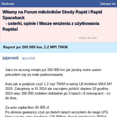
Dyskusje
Zaloguj się
Witamy na Forum miłośników Skody Rapid i Rapid
Spaceback
- usterki, opinie i Wasze wrażenia z użytkowania
Rapida!
dołącz do nas!
Raport po 200 000 km, 1.2 MPI 75KM
jajaceek
lipca 2018
Jako że wczoraj minęło już 200 000 km jak jeżdżę moim autem
pokusiłem się na małe podsumowanie.
Auto jak w podpisie czyli 1.2 mpi 75KM w wersji LB Ambition MAX.MY
2015. Zakupiony w XI 2014 ale zacząłem jeździć dopiero 10 grudnia
2014 więc 200 000 zrobiłem dokładnie po 3 latach i 8 miesiącach - co
do dnia.
Za auto zapłaciłem 45 300 zł.
Po okresie gwarancji czyli po dwóch latach wrzuciłem do niego LPG
firmy Lovato, przy przebiegu 125 000km. Koszt instalacji to 2500zł.