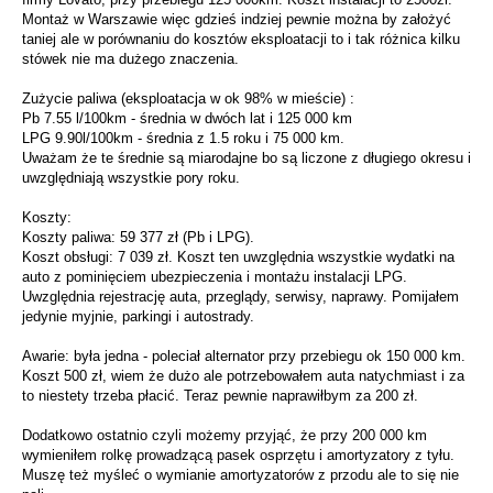
Montaż w Warszawie więc gdzieś indziej pewnie można by założyć
taniej ale w porównaniu do kosztów eksploatacji to i tak różnica kilku
stówek nie ma dużego znaczenia.
Zużycie paliwa (eksploatacja w ok 98% w mieście) :
Pb 7.55 l/100km - średnia w dwóch lat i 125 000 km
LPG 9.90l/100km - średnia z 1.5 roku i 75 000 km.
Uważam że te średnie są miarodajne bo są liczone z długiego okresu i
uwzględniają wszystkie pory roku.
Koszty:
Koszty paliwa: 59 377 zł (Pb i LPG).
Koszt obsługi: 7 039 zł. Koszt ten uwzględnia wszystkie wydatki na
auto z pominięciem ubezpieczenia i montażu instalacji LPG.
Uwzględnia rejestrację auta, przeglądy, serwisy, naprawy. Pomijałem
jedynie myjnie, parkingi i autostrady.
Awarie: była jedna - poleciał alternator przy przebiegu ok 150 000 km.
Koszt 500 zł, wiem że dużo ale potrzebowałem auta natychmiast i za
to niestety trzeba płacić. Teraz pewnie naprawiłbym za 200 zł.
Dodatkowo ostatnio czyli możemy przyjąć, że przy 200 000 km
wymieniłem rolkę prowadzącą pasek osprzętu i amortyzatory z tyłu.
Muszę też myśleć o wymianie amortyzatorów z przodu ale to się nie