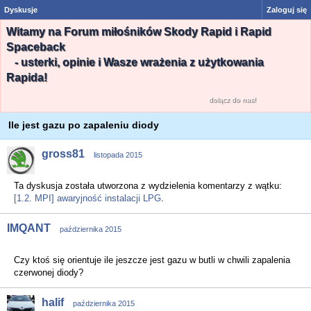
Dyskusje
Zaloguj się
Witamy na Forum miłośników Skody Rapid i Rapid
Spaceback
- usterki, opinie i Wasze wrażenia z użytkowania
Rapida!
dołącz do nas!
Ile jest gazu po zapaleniu diody
gross81
listopada 2015
Ta dyskusja została utworzona z wydzielenia komentarzy z wątku:
[1.2. MPI] awaryjność instalacji LPG
.
IMQANT
października 2015
Czy ktoś się orientuje ile jeszcze jest gazu w butli w chwili zapalenia
czerwonej diody?
halif
października 2015