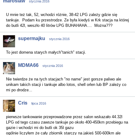
maroslaw
stycznia 2016
U mnie też tak, 52, wchodzi różnie, 38-42 LPG zależy gdzie się
tankuje. Podam ku przestrodze. Ze była kiedyś w Krk stacja na której
do butli 42l, weszło 40 litrów LPG BUHAHAHA.... Można???
supermajku
stycznia 2016
To jest domena starych małych"tanich" stacji.
MDMA66
stycznia 2016
Nie twierdze że na tych stacjach "no name" jest gorsze paliwo ale
unikam takich stacji i tankuje albo lotos, shell orlen lub BP zależy co
mi po drodze...
Cris
lipca 2016
pierwsze tankowanie przeprowadzone przez salon wskazało 44.32l
LPG od tego czasu zawsze tankuje po około 400-450km przebiegu na
gazie i wchodzi mi do butli ok 35l gazu
ogólnie liczyłem że cały zbiornik starczy na jakieś 500-600km ale