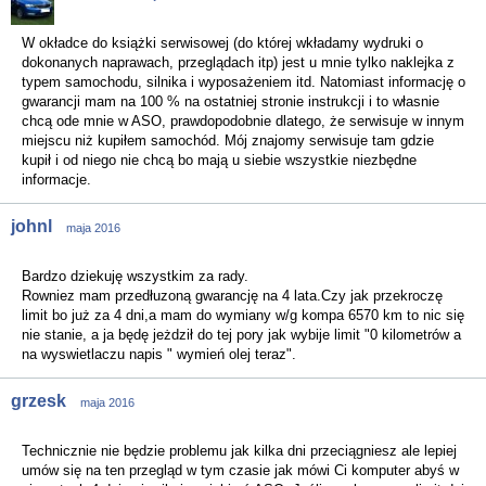
W okładce do książki serwisowej
(do której wkładamy wydruki o
dokonanych naprawach, przeglądach itp)
jest u mnie tylko naklejka z
typem samochodu, silnika i wyposażeniem itd. Natomiast informację o
gwarancji mam na 100 % na ostatniej stronie instrukcji i to własnie
chcą ode mnie w ASO, prawdopodobnie dlatego, że serwisuje w innym
miejscu niż kupiłem samochód. Mój znajomy serwisuje tam gdzie
kupił i od niego nie chcą bo mają u siebie wszystkie niezbędne
informacje.
johnl
maja 2016
Bardzo dziekuję wszystkim za rady.
Rowniez mam przedłuzoną gwarancję na 4 lata.Czy jak przekroczę
limit bo już za 4 dni,a mam do wymiany w/g kompa 6570 km to nic się
nie stanie, a ja będę jeżdził do tej pory jak wybije limit "0 kilometrów a
na wyswietlaczu napis " wymień olej teraz".
grzesk
maja 2016
Technicznie nie będzie problemu jak kilka dni przeciągniesz ale lepiej
umów się na ten przegląd w tym czasie jak mówi Ci komputer abyś w