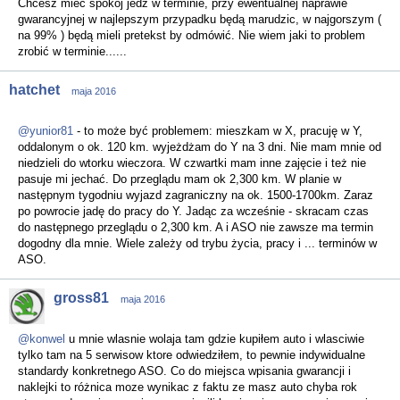
Chcesz mieć spokój jedź w terminie, przy ewentualnej naprawie
gwarancyjnej w najlepszym przypadku będą marudzic, w najgorszym (
na 99% ) będą mieli pretekst by odmówić. Nie wiem jaki to problem
zrobić w terminie......
hatchet
maja 2016
@yunior81
- to może być problemem: mieszkam w X, pracuję w Y,
oddalonym o ok. 120 km. wyjeżdżam do Y na 3 dni. Nie mam mnie od
niedzieli do wtorku wieczora. W czwartki mam inne zajęcie i też nie
pasuje mi jechać. Do przeglądu mam ok 2,300 km. W planie w
następnym tygodniu wyjazd zagraniczny na ok. 1500-1700km. Zaraz
po powrocie jadę do pracy do Y. Jadąc za wcześnie - skracam czas
do następnego przeglądu o 2,300 km. A i ASO nie zawsze ma termin
dogodny dla mnie. Wiele zależy od trybu życia, pracy i ... terminów w
ASO.
gross81
maja 2016
@konwel
u mnie wlasnie wolaja tam gdzie kupiłem auto i wlasciwie
tylko tam na 5 serwisow ktore odwiedziłem, to pewnie indywidualne
standardy konkretnego ASO. Co do miejsca wpisania gwarancji i
naklejki to różnica moze wynikac z faktu ze masz auto chyba rok