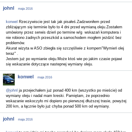
johnl
maja 2016
konwel
Rzeczywiscie jest tak jak pisałeś.Zadzwoniłem przed
zbliżającym się terminie było to 4 dni przed wymianą oleju.Zostałem
umówiony przez serwis dzień po termine w/g wskazań komputera i
nie robiono żadnych przeszkód a samochodem mogłem jeżdzić bez
problemów.
Akurat wizyta w ASO zbiegła się szczęśliwie z kompem"Wymień olej
teraz" .
Jestem już po wymianie oleju.Może ktoś wie po jakim czasie pojawi
się wskazanie dotyczące nastepnej wymiany oleju.
konwel
maja 2016
@johnl
ja przejechałem już ponad 400 km (wszystko po mieście) od
wymiany oleju i nadal mam kreski. Pamiętam, że poprzednio
wskazanie wskoczyło mi dopiero po pierwszej dłuższej trasie, powyżej
200 km, a łącznie było już chyba ponad 500 km od wymiany.
johnl
maja 2016