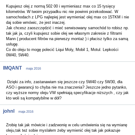
Kupujesz olej z normą 502 00 i wymieniasz max co 15 tysięcy
kilometrów. W twoim przypadku nic nie powinni przekodować. W
samochodach z LPG najlepiej jest wymieniać olej max co 15TKM i nie
daj sobie wmówic, że jest inaczej.
Jak chcesz zaoszczędzić i mieć serwisowany samochód to robisz np.
tak jak ja, czyli kupujesz sobie olej we własnym zakresie z filtrami
Mann ( producent filtrów na pierwszy montaż ) i płacisz tylko za samą
usługę.
Co do oleju to mogę polecić Liqui Moly, Mobil 1, Motul. Lepkości
0W40, 5W40.
IMQANT
maja 2016
Dzięki za info, zastanawiam się jeszcze czy 5W40 czy 5W30, dla
ASO i gwarancji to chyba nie ma znaczenia? Jeszcze jedno pytanko,
czy wyższe normy oleju VW spełniają specyfikacje niższych , czy jak
kto woli są kompatybilne w dół?
johnl
maja 2016
Zrobię tak jak mówicie i zadzwonię w celu umówienia się na wymianę
oleju,tak też sobie myslałem żeby wymienić olej tak jak pokazuje