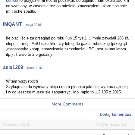
konwel
to przyjdzie mi trochę poczekać bo dopiero mam około 150 km
od wymiany, w zasadzie też po mieście ,zauważylem już że spalanie
mi troche spadło.
IMQANT
maja 2016
Ile płaciliście za przegląd po roku (lub 15 tys.). U mnie zawołali 286 zł,
olej i filtr mój . ASO dało filtr fazy lotnej do gazu i robociznę (przegląd
,diagnostyka komp, sprawdzanie szczelności LPG, test akumulatora
itp.) .Trwało to 2.5 godziny
asia1209
lipca 2016
Witam wszystkich
Szykuje sie do wymiany oleju i mam pytanko jaki olej wybrac najlepiej
i w co jeszcze musze sie zaopatrzyc. Moj rapid to 1.2 105 z 2015.
More Comments
Dodaj komentarz
Powered by Vanilla
Full Site
Zaloguj się