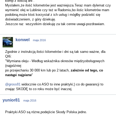
komp z ilością dni .
Myslałem,że ilość kilometrów jest ważniejsza.Teraz mam dylemat czy
wymienić olej w Lublinie czy też w Radomiu,bo ilośc kilometrów mam
podobną,może ktoś korzystał z ich usług i mógłby podzielić się
doświadczeniem, z góry dziekuję.
Jeszcze raz wszystkim dziekuję za tak cenne uwagi-pozdrawiam.
konwel
maja 2016
Zgodnie z instrukcją ilości kilometrów i dni są tak samo ważne, dla
QI6:
"Wymiana oleju - Według wskaźnika okresów międzyobsługowych
(najpóźniej
po przejechaniu 30 000 km lub po 2 latach,
zależnie od tego, co
nastąpi najpierw
"
@gross81
widocznie co ASO to inne praktyki;) co do gwarancji to
znając SKODĘ to co roku może być inaczej.
yunior81
maja 2016
Praktyki ASO są różne,podejście Skody Polska jedno.