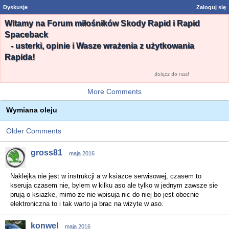
Dyskusje
Zaloguj się
Witamy na Forum miłośników Skody Rapid i Rapid
Spaceback
- usterki, opinie i Wasze wrażenia z użytkowania
Rapida!
dołącz do nas!
More Comments
Wymiana oleju
Older Comments
gross81
maja 2016
Naklejka nie jest w instrukcji a w ksiazce serwisowej, czasem to
kseruja czasem nie, bylem w kilku aso ale tylko w jednym zawsze sie
prują o ksiazke, mimo ze nie wpisuja nic do niej bo jest obecnie
elektroniczna to i tak warto ja brac na wizyte w aso.
konwel
maja 2016