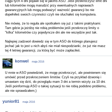
ciągu tych 4 dni pojawil się w jakimś ASO. Jeśli przekroczysz limit dni
lub kilometrów mogą marudzić przy ewentualnych naprawach
gwarancyjnych lub mogą podważyć ważność gwarancji bo nie
dopełniłeś swoich czynności czyli nie słuchałeś się komputera.
Nie mówię, że to reguła ale spotkałem się już z takimi praktykami.
Tam gdzie ja jeżdżę nie robią problemów jeśli przekroczę limity o
"kilka" kilometrów czy pojedyncze dni ale nie wszędzie jest tak.
Najlepiej zadzwoń dowiedz się w tym ASO do którego planujesz
jechać jak to jest u nich abyś nie miał niespodzianki, że już nie masz
tej 4 letniej gwarancji, za którą być może zapłaciłeś.
konwel
maja 2016
U mnie w ASO powiedzieli, że mogę przekroczyć, ale powinienem się
umówić przed przekroczeniem limitów. Czyli na przykład dzwonię i
umawiam się dziś, do przeglądu mam 3 dni a termin wizyty za 10 dni.
Jeśli poinformuję ASO o takiej sytuacji to nie robią podobno problemu,
ale nie sprawdzałem;)
yunior81
maja 2016