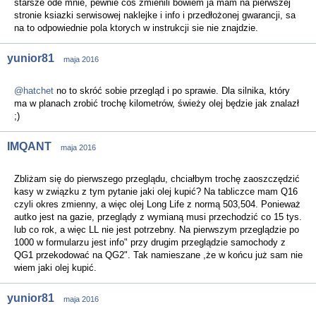
starsze ode mnie, pewnie cos zmienili bowiem ja mam na pierwszej
stronie ksiazki serwisowej naklejke i info i przedłożonej gwarancji, sa
na to odpowiednie pola ktorych w instrukcji sie nie znajdzie.
yunior81
maja 2016
@hatchet
no to skróć sobie przegląd i po sprawie. Dla silnika, który
ma w planach zrobić trochę kilometrów, świeży olej będzie jak znalazł
;)
IMQANT
maja 2016
Zbliżam się do pierwszego przeglądu, chciałbym trochę zaoszczędzić
kasy w związku z tym pytanie jaki olej kupić? Na tabliczce mam Q16
czyli okres zmienny, a więc olej Long Life z normą 503,504. Ponieważ
autko jest na gazie, przeglądy z wymianą musi przechodzić co 15 tys.
lub co rok, a więc LL nie jest potrzebny. Na pierwszym przeglądzie po
1000 w formularzu jest info" przy drugim przeglądzie samochody z
QG1 przekodować na QG2". Tak namieszane ,że w końcu już sam nie
wiem jaki olej kupić.
yunior81
maja 2016